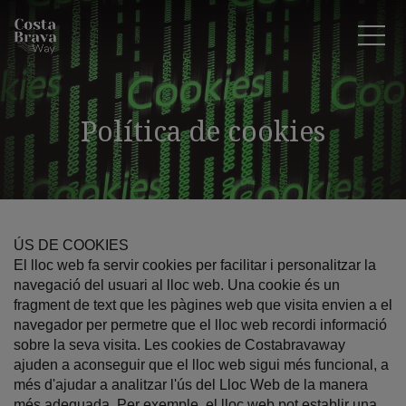
Política de cookies
ÚS DE COOKIES
El lloc web fa servir cookies per facilitar i personalitzar la
navegació del usuari al lloc web. Una cookie és un
fragment de text que les pàgines web que visita envien a el
navegador per permetre que el lloc web recordi informació
sobre la seva visita. Les cookies de Costabravaway
ajuden a aconseguir que el lloc web sigui més funcional, a
més d'ajudar a analitzar l'ús del Lloc Web de la manera
més adequada. Per exemple, el lloc web pot establir una