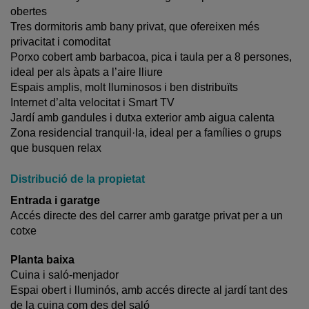
obertes
Tres dormitoris amb bany privat, que ofereixen més
privacitat i comoditat
Porxo cobert amb barbacoa, pica i taula per a 8 persones,
ideal per als àpats a l’aire lliure
Espais amplis, molt lluminosos i ben distribuïts
Internet d’alta velocitat i Smart TV
Jardí amb gandules i dutxa exterior amb aigua calenta
Zona residencial tranquil·la, ideal per a famílies o grups
que busquen relax
Distribució de la propietat
Entrada i garatge
Accés directe des del carrer amb garatge privat per a un
cotxe
Planta baixa
Cuina i saló-menjador
Espai obert i lluminós, amb accés directe al jardí tant des
de la cuina com des del saló