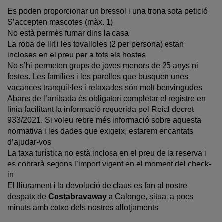
Es poden proporcionar un bressol i una trona sota petició
S’accepten mascotes (màx. 1)
No està permès fumar dins la casa
La roba de llit i les tovalloles (2 per persona) estan
incloses en el preu per a tots els hostes
No s’hi permeten grups de joves menors de 25 anys ni
festes. Les famílies i les parelles que busquen unes
vacances tranquil·les i relaxades són molt benvingudes
Abans de l’arribada és obligatori completar el registre en
línia facilitant la informació requerida pel Reial decret
933/2021. Si voleu rebre més informació sobre aquesta
normativa i les dades que exigeix, estarem encantats
d’ajudar-vos
La taxa turística no està inclosa en el preu de la reserva i
es cobrarà segons l’import vigent en el moment del check-
in
El lliurament i la devolució de claus es fan al nostre
despatx de
Costabravaway
a Calonge, situat a pocs
minuts amb cotxe dels nostres allotjaments