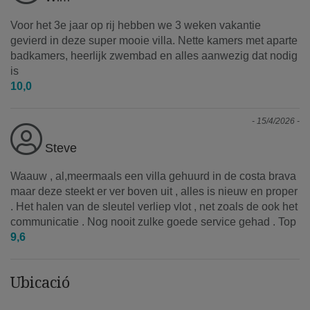
Voor het 3e jaar op rij hebben we 3 weken vakantie
gevierd in deze super mooie villa. Nette kamers met aparte
badkamers, heerlijk zwembad en alles aanwezig dat nodig
is
10,0
- 15/4/2026 -
Steve
Waauw , al,meermaals een villa gehuurd in de costa brava
maar deze steekt er ver boven uit , alles is nieuw en proper
. Het halen van de sleutel verliep vlot , net zoals de ook het
communicatie . Nog nooit zulke goede service gehad . Top
9,6
Ubicació