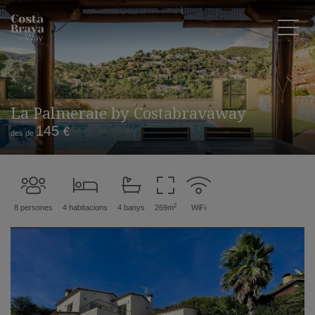
La Palmeraie by Costabravaway
145
€
des de
2
8 persones
4 habitacions
4 banys
269m
WiFi