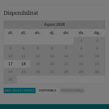
Disponibilitat
Agost 2026
dl.
dt.
dc.
dj.
dv.
ds.
dg.
1
2
3
4
5
6
7
8
9
10
11
12
13
14
15
16
17
18
19
20
21
22
23
24
25
26
27
28
29
30
31
DIES SELECCIONATS
DISPONIBLE
NO DISPONIBLE