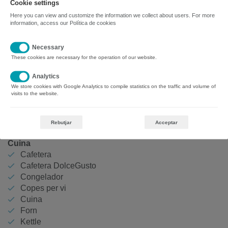
Cookie settings
Barbacoa
Roba de llit
Here you can view and customize the information we collect about users. For more
Bressols
Taula de planxar
information, access our
Política de cookies
Cotxe recomanat
Terrassa
Dutxa exterior
Tovalloles
Necessary
Entrada privada
Trona
These cookies are necessary for the operation of our website.
Estenedor de roba
Ventilador
Analytics
We store cookies with Google Analytics to compile statistics on the traffic and volume of
Llits
visits to the website.
2 Llits dobles
2 Llits individuals
1 llitera
Rebutjar
Acceptar
Cuina
Cafetera
Cafetera DolceGusto
Congelador
Copes per vi
Cuina
Forn
Kettle